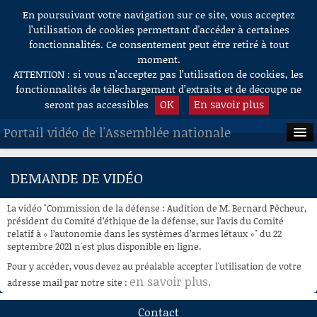
En poursuivant votre navigation sur ce site, vous acceptez
Aller au contenu
l’utilisation de cookies permettant d'accéder à certaines
fonctionnalités. Ce consentement peut être retiré à tout
moment.
ATTENTION : si vous n’acceptez pas l’utilisation de cookies, les
fonctionnalités de téléchargement d’extraits et de découpe ne
OK
En savoir plus
seront pas accessibles
Portail vidéo de l'Assemblée nationale
ACCUEIL
DEMANDE DE VIDÉO
EN DIRECT
La vidéo "Commission de la défense : Audition de M. Bernard Pêcheur,
À LA DEMANDE
président du Comité d’éthique de la défense, sur l’avis du Comité
relatif à « l’autonomie dans les systèmes d’armes létaux »" du 22
septembre 2021 n'est plus disponible en ligne.
RECHERCHE
Pour y accéder, vous devez au préalable accepter l'utilisation de votre
AIDE À LA DÉCOUPE
en savoir plus
adresse mail par notre site :
.
DE VIDÉOS
Contact