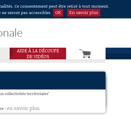
nnalités. Ce consentement peut être retiré à tout moment.
OK
En savoir plus
e ne seront pas accessibles
onale
AIDE À LA DÉCOUPE
DE VIDÉOS
collectivités territoriales"
en savoir plus
te :
.