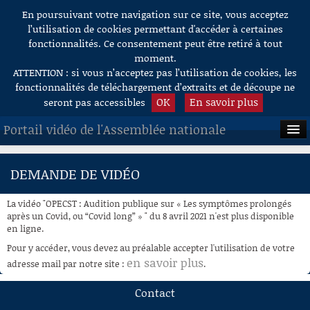
En poursuivant votre navigation sur ce site, vous acceptez
Aller au contenu
l’utilisation de cookies permettant d'accéder à certaines
fonctionnalités. Ce consentement peut être retiré à tout
moment.
ATTENTION : si vous n’acceptez pas l’utilisation de cookies, les
fonctionnalités de téléchargement d’extraits et de découpe ne
OK
En savoir plus
seront pas accessibles
Portail vidéo de l'Assemblée nationale
ACCUEIL
DEMANDE DE VIDÉO
EN DIRECT
La vidéo "OPECST : Audition publique sur « Les symptômes prolongés
À LA DEMANDE
après un Covid, ou “Covid long” » " du 8 avril 2021 n'est plus disponible
en ligne.
RECHERCHE
Pour y accéder, vous devez au préalable accepter l'utilisation de votre
en savoir plus
adresse mail par notre site :
.
AIDE À LA DÉCOUPE
DE VIDÉOS
Contact