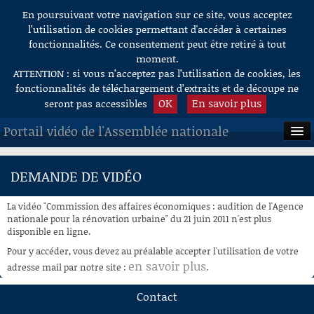
En poursuivant votre navigation sur ce site, vous acceptez
Aller au contenu
l’utilisation de cookies permettant d'accéder à certaines
fonctionnalités. Ce consentement peut être retiré à tout
moment.
ATTENTION : si vous n’acceptez pas l’utilisation de cookies, les
fonctionnalités de téléchargement d’extraits et de découpe ne
OK
En savoir plus
seront pas accessibles
Portail vidéo de l'Assemblée nationale
ACCUEIL
DEMANDE DE VIDÉO
EN DIRECT
La vidéo "Commission des affaires économiques : audition de l'Agence
À LA DEMANDE
nationale pour la rénovation urbaine" du 21 juin 2011 n'est plus
disponible en ligne.
RECHERCHE
Pour y accéder, vous devez au préalable accepter l'utilisation de votre
en savoir plus
adresse mail par notre site :
.
AIDE À LA DÉCOUPE
DE VIDÉOS
Contact