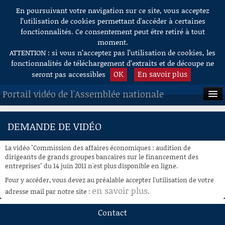
En poursuivant votre navigation sur ce site, vous acceptez
Aller au contenu
l’utilisation de cookies permettant d'accéder à certaines
fonctionnalités. Ce consentement peut être retiré à tout
moment.
ATTENTION : si vous n’acceptez pas l’utilisation de cookies, les
fonctionnalités de téléchargement d’extraits et de découpe ne
OK
En savoir plus
seront pas accessibles
Portail vidéo de l'Assemblée nationale
ACCUEIL
DEMANDE DE VIDÉO
EN DIRECT
La vidéo "Commission des affaires économiques : audition de
À LA DEMANDE
dirigeants de grands groupes bancaires sur le financement des
entreprises" du 14 juin 2011 n'est plus disponible en ligne.
RECHERCHE
Pour y accéder, vous devez au préalable accepter l'utilisation de votre
en savoir plus
adresse mail par notre site :
.
AIDE À LA DÉCOUPE
DE VIDÉOS
Contact