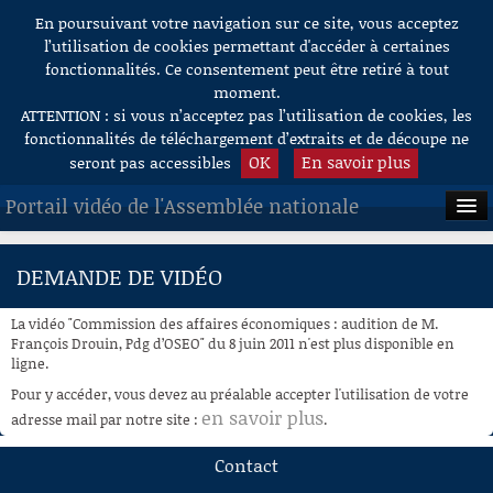
En poursuivant votre navigation sur ce site, vous acceptez
Aller au contenu
l’utilisation de cookies permettant d'accéder à certaines
fonctionnalités. Ce consentement peut être retiré à tout
moment.
ATTENTION : si vous n’acceptez pas l’utilisation de cookies, les
fonctionnalités de téléchargement d’extraits et de découpe ne
OK
En savoir plus
seront pas accessibles
Portail vidéo de l'Assemblée nationale
ACCUEIL
DEMANDE DE VIDÉO
EN DIRECT
La vidéo "Commission des affaires économiques : audition de M.
À LA DEMANDE
François Drouin, Pdg d’OSEO" du 8 juin 2011 n'est plus disponible en
ligne.
RECHERCHE
Pour y accéder, vous devez au préalable accepter l'utilisation de votre
en savoir plus
adresse mail par notre site :
.
AIDE À LA DÉCOUPE
DE VIDÉOS
Contact