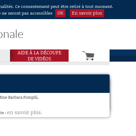
nnalités. Ce consentement peut être retiré à tout moment.
OK
En savoir plus
e ne seront pas accessibles
onale
AIDE À LA DÉCOUPE
DE VIDÉOS
Mme Barbara Pompili,
en savoir plus
te :
.