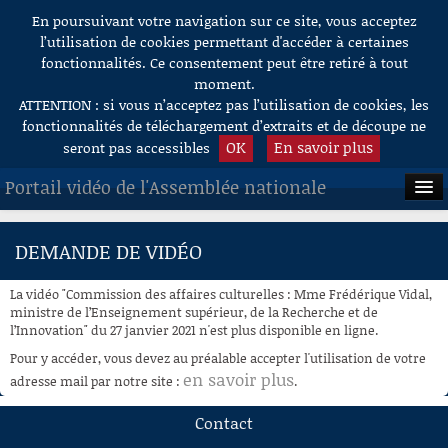
En poursuivant votre navigation sur ce site, vous acceptez
Aller au contenu
l’utilisation de cookies permettant d'accéder à certaines
fonctionnalités. Ce consentement peut être retiré à tout
moment.
ATTENTION : si vous n’acceptez pas l’utilisation de cookies, les
fonctionnalités de téléchargement d’extraits et de découpe ne
OK
En savoir plus
seront pas accessibles
Portail vidéo de l'Assemblée nationale
ACCUEIL
DEMANDE DE VIDÉO
EN DIRECT
La vidéo "Commission des affaires culturelles : Mme Frédérique Vidal,
À LA DEMANDE
ministre de l’Enseignement supérieur, de la Recherche et de
l’Innovation" du 27 janvier 2021 n'est plus disponible en ligne.
RECHERCHE
Pour y accéder, vous devez au préalable accepter l'utilisation de votre
en savoir plus
adresse mail par notre site :
.
AIDE À LA DÉCOUPE
DE VIDÉOS
Contact