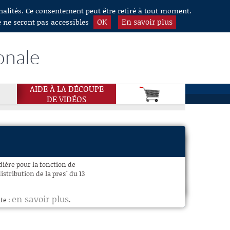
nnalités. Ce consentement peut être retiré à tout moment.
OK
En savoir plus
e ne seront pas accessibles
onale
AIDE À LA DÉCOUPE
DE VIDÉOS
ière pour la fonction de
stribution de la pres" du 13
en savoir plus
te :
.