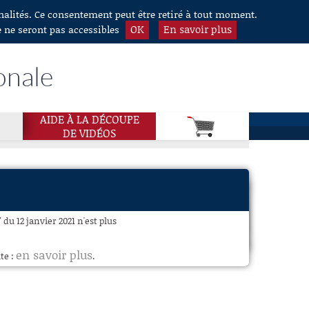
nnalités. Ce consentement peut être retiré à tout moment.
OK
En savoir plus
e ne seront pas accessibles
onale
AIDE À LA DÉCOUPE
DE VIDÉOS
du 12 janvier 2021 n'est plus
en savoir plus
te :
.