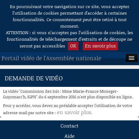
En poursuivant votre navigation sur ce site, vous acceptez
Aller au contenu
l’utilisation de cookies permettant d'accéder à certaines
fonctionnalités. Ce consentement peut être retiré à tout
moment.
ATTENTION : si vous n’acceptez pas l’utilisation de cookies, les
fonctionnalités de téléchargement d’extraits et de découpe ne
OK
En savoir plus
seront pas accessibles
Portail vidéo de l'Assemblée nationale
ACCUEIL
DEMANDE DE VIDÉO
EN DIRECT
La vidéo "Commission des lois : Mme Marie-France Moneger-
À LA DEMANDE
Guyomarc'h, IGPN" du 6 septembre 2016 n'est plus disponible en ligne.
Pour y accéder, vous devez au préalable accepter l'utilisation de votre
RECHERCHE
en savoir plus
adresse mail par notre site :
.
AIDE À LA DÉCOUPE
Contact
DE VIDÉOS
Aide