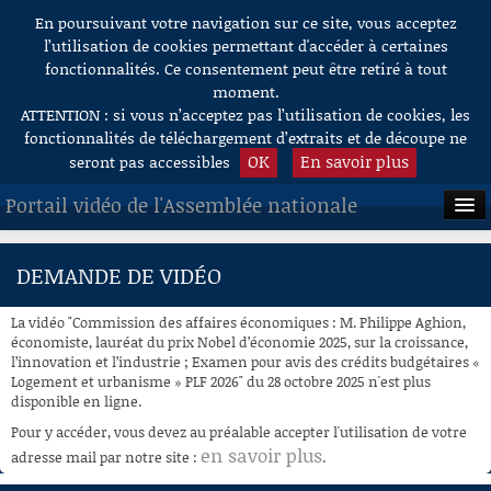
En poursuivant votre navigation sur ce site, vous acceptez
Aller au contenu
l’utilisation de cookies permettant d'accéder à certaines
fonctionnalités. Ce consentement peut être retiré à tout
moment.
ATTENTION : si vous n’acceptez pas l’utilisation de cookies, les
fonctionnalités de téléchargement d’extraits et de découpe ne
OK
En savoir plus
seront pas accessibles
Portail vidéo de l'Assemblée nationale
ACCUEIL
DEMANDE DE VIDÉO
EN DIRECT
La vidéo "Commission des affaires économiques : M. Philippe Aghion,
À LA DEMANDE
économiste, lauréat du prix Nobel d’économie 2025, sur la croissance,
l’innovation et l’industrie ; Examen pour avis des crédits budgétaires «
Logement et urbanisme » PLF 2026" du 28 octobre 2025 n'est plus
RECHERCHE
disponible en ligne.
AIDE À LA DÉCOUPE
Pour y accéder, vous devez au préalable accepter l'utilisation de votre
DE VIDÉOS
en savoir plus
adresse mail par notre site :
.