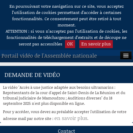
En poursuivant votre navigation sur ce site, vous acceptez
Aller au contenu
l’utilisation de cookies permettant d'accéder à certaines
fonctionnalités. Ce consentement peut être retiré à tout
moment.
ATTENTION : si vous n’acceptez pas l’utilisation de cookies, les
fonctionnalités de téléchargement d’extraits et de découpe ne
OK
En savoir plus
seront pas accessibles
Portail vidéo de l'Assemblée nationale
ACCUEIL
DEMANDE DE VIDÉO
EN DIRECT
La vidéo "Accès à une justice adaptée aux besoins ultramarins :
À LA DEMANDE
Représentants de la cour d'appel de Saint-Denis de La Réunion et du
tribunal judiciaire de Mamoudzou ; Auditions diverses" du 18
septembre 2025 n'est plus disponible en ligne.
RECHERCHE
Pour y accéder, vous devez au préalable accepter l'utilisation de votre
AIDE À LA DÉCOUPE
en savoir plus
adresse mail par notre site :
.
DE VIDÉOS
Contact