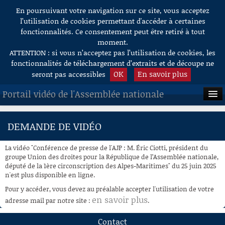
En poursuivant votre navigation sur ce site, vous acceptez
Aller au contenu
l’utilisation de cookies permettant d'accéder à certaines
fonctionnalités. Ce consentement peut être retiré à tout
moment.
ATTENTION : si vous n’acceptez pas l’utilisation de cookies, les
fonctionnalités de téléchargement d’extraits et de découpe ne
OK
En savoir plus
seront pas accessibles
Portail vidéo de l'Assemblée nationale
ACCUEIL
DEMANDE DE VIDÉO
EN DIRECT
La vidéo "Conférence de presse de l'AJP : M. Éric Ciotti, président du
À LA DEMANDE
groupe Union des droites pour la République de l’Assemblée nationale,
député de la 1ère circonscription des Alpes-Maritimes" du 25 juin 2025
n'est plus disponible en ligne.
RECHERCHE
Pour y accéder, vous devez au préalable accepter l'utilisation de votre
AIDE À LA DÉCOUPE
en savoir plus
adresse mail par notre site :
.
DE VIDÉOS
Contact