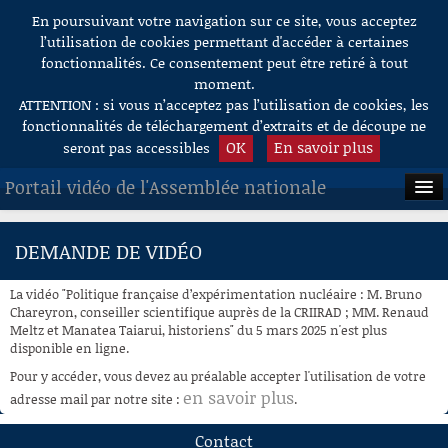
En poursuivant votre navigation sur ce site, vous acceptez
Aller au contenu
l’utilisation de cookies permettant d'accéder à certaines
fonctionnalités. Ce consentement peut être retiré à tout
moment.
ATTENTION : si vous n’acceptez pas l’utilisation de cookies, les
fonctionnalités de téléchargement d’extraits et de découpe ne
OK
En savoir plus
seront pas accessibles
Portail vidéo de l'Assemblée nationale
ACCUEIL
DEMANDE DE VIDÉO
EN DIRECT
La vidéo "Politique française d’expérimentation nucléaire : M. Bruno
À LA DEMANDE
Chareyron, conseiller scientifique auprès de la CRIIRAD ; MM. Renaud
Meltz et Manatea Taiarui, historiens" du 5 mars 2025 n'est plus
disponible en ligne.
RECHERCHE
Pour y accéder, vous devez au préalable accepter l'utilisation de votre
AIDE À LA DÉCOUPE
en savoir plus
adresse mail par notre site :
.
DE VIDÉOS
Contact