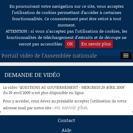
En poursuivant votre navigation sur ce site, vous acceptez
Aller au contenu
l’utilisation de cookies permettant d'accéder à certaines
fonctionnalités. Ce consentement peut être retiré à tout
moment.
ATTENTION : si vous n’acceptez pas l’utilisation de cookies, les
fonctionnalités de téléchargement d’extraits et de découpe ne
OK
En savoir plus
seront pas accessibles
Portail vidéo de l'Assemblée nationale
ACCUEIL
DEMANDE DE VIDÉO
EN DIRECT
La vidéo "QUESTIONS AU GOUVERNEMENT - MERCREDI 29 AVRIL 2009"
À LA DEMANDE
du 29 avril 2009 n'est plus disponible en ligne.
Pour y accéder, vous devez au préalable accepter l'utilisation de votre
RECHERCHE
en savoir plus
adresse mail par notre site :
.
AIDE À LA DÉCOUPE
Contact
DE VIDÉOS
Aide