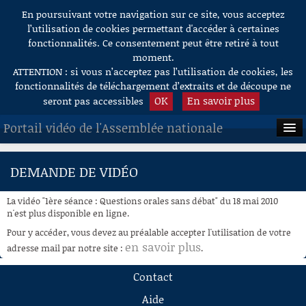
En poursuivant votre navigation sur ce site, vous acceptez
Aller au contenu
l’utilisation de cookies permettant d'accéder à certaines
fonctionnalités. Ce consentement peut être retiré à tout
moment.
ATTENTION : si vous n’acceptez pas l’utilisation de cookies, les
fonctionnalités de téléchargement d’extraits et de découpe ne
OK
En savoir plus
seront pas accessibles
Portail vidéo de l'Assemblée nationale
ACCUEIL
DEMANDE DE VIDÉO
EN DIRECT
La vidéo "1ère séance : Questions orales sans débat" du 18 mai 2010
À LA DEMANDE
n'est plus disponible en ligne.
Pour y accéder, vous devez au préalable accepter l'utilisation de votre
RECHERCHE
en savoir plus
adresse mail par notre site :
.
AIDE À LA DÉCOUPE
Contact
DE VIDÉOS
Aide