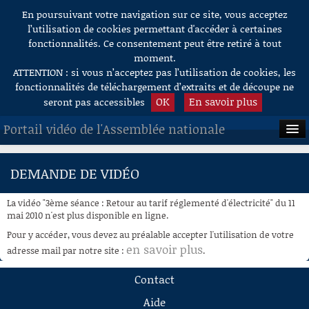
En poursuivant votre navigation sur ce site, vous acceptez
Aller au contenu
l’utilisation de cookies permettant d'accéder à certaines
fonctionnalités. Ce consentement peut être retiré à tout
moment.
ATTENTION : si vous n’acceptez pas l’utilisation de cookies, les
fonctionnalités de téléchargement d’extraits et de découpe ne
OK
En savoir plus
seront pas accessibles
Portail vidéo de l'Assemblée nationale
ACCUEIL
DEMANDE DE VIDÉO
EN DIRECT
La vidéo "3ème séance : Retour au tarif réglementé d'électricité" du 11
À LA DEMANDE
mai 2010 n'est plus disponible en ligne.
Pour y accéder, vous devez au préalable accepter l'utilisation de votre
RECHERCHE
en savoir plus
adresse mail par notre site :
.
AIDE À LA DÉCOUPE
Contact
DE VIDÉOS
Aide