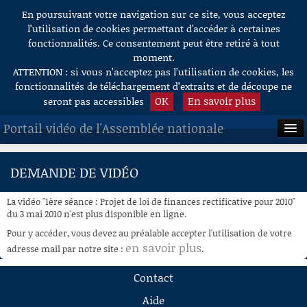
En poursuivant votre navigation sur ce site, vous acceptez
Aller au contenu
l’utilisation de cookies permettant d'accéder à certaines
fonctionnalités. Ce consentement peut être retiré à tout
moment.
ATTENTION : si vous n’acceptez pas l’utilisation de cookies, les
fonctionnalités de téléchargement d’extraits et de découpe ne
OK
En savoir plus
seront pas accessibles
Portail vidéo de l'Assemblée nationale
ACCUEIL
DEMANDE DE VIDÉO
EN DIRECT
La vidéo "1ère séance : Projet de loi de finances rectificative pour 2010"
À LA DEMANDE
du 3 mai 2010 n'est plus disponible en ligne.
Pour y accéder, vous devez au préalable accepter l'utilisation de votre
RECHERCHE
en savoir plus
adresse mail par notre site :
.
AIDE À LA DÉCOUPE
Contact
DE VIDÉOS
Aide