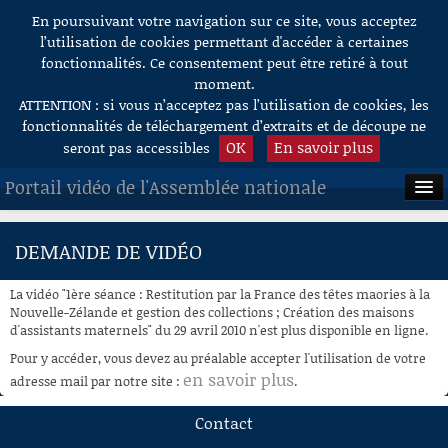
En poursuivant votre navigation sur ce site, vous acceptez
Aller au contenu
l’utilisation de cookies permettant d'accéder à certaines
fonctionnalités. Ce consentement peut être retiré à tout
moment.
ATTENTION : si vous n’acceptez pas l’utilisation de cookies, les
fonctionnalités de téléchargement d’extraits et de découpe ne
OK
En savoir plus
seront pas accessibles
Portail vidéo de l'Assemblée nationale
ACCUEIL
DEMANDE DE VIDÉO
EN DIRECT
La vidéo "1ère séance : Restitution par la France des têtes maories à la
À LA DEMANDE
Nouvelle-Zélande et gestion des collections ; Création des maisons
d'assistants maternels" du 29 avril 2010 n'est plus disponible en ligne.
RECHERCHE
Pour y accéder, vous devez au préalable accepter l'utilisation de votre
en savoir plus
adresse mail par notre site :
.
AIDE À LA DÉCOUPE
DE VIDÉOS
Contact