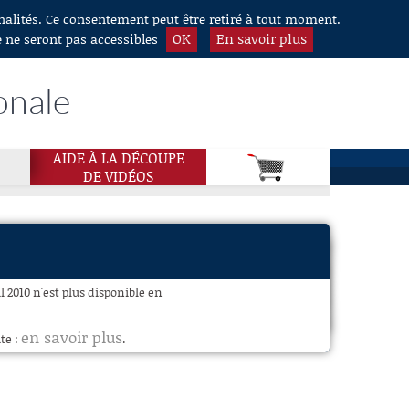
nnalités. Ce consentement peut être retiré à tout moment.
OK
En savoir plus
e ne seront pas accessibles
onale
AIDE À LA DÉCOUPE
DE VIDÉOS
 2010 n'est plus disponible en
en savoir plus
te :
.