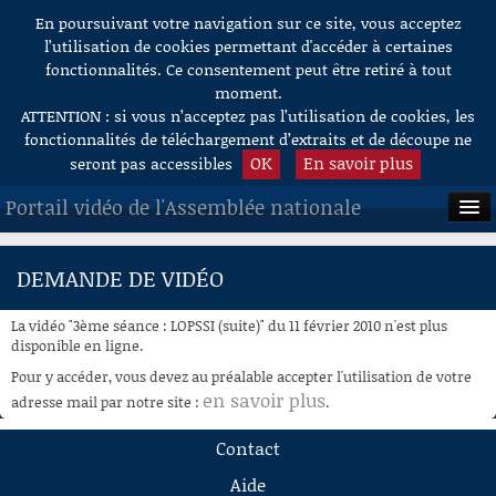
En poursuivant votre navigation sur ce site, vous acceptez
Aller au contenu
l’utilisation de cookies permettant d'accéder à certaines
fonctionnalités. Ce consentement peut être retiré à tout
moment.
ATTENTION : si vous n’acceptez pas l’utilisation de cookies, les
fonctionnalités de téléchargement d’extraits et de découpe ne
OK
En savoir plus
seront pas accessibles
Portail vidéo de l'Assemblée nationale
ACCUEIL
DEMANDE DE VIDÉO
EN DIRECT
La vidéo "3ème séance : LOPSSI (suite)" du 11 février 2010 n'est plus
À LA DEMANDE
disponible en ligne.
Pour y accéder, vous devez au préalable accepter l'utilisation de votre
RECHERCHE
en savoir plus
adresse mail par notre site :
.
AIDE À LA DÉCOUPE
Contact
DE VIDÉOS
Aide