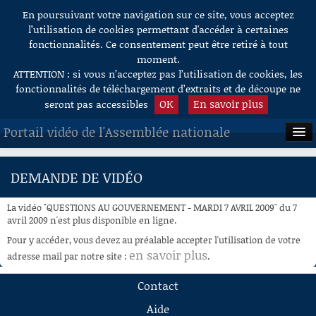
En poursuivant votre navigation sur ce site, vous acceptez
Aller au contenu
l’utilisation de cookies permettant d'accéder à certaines
fonctionnalités. Ce consentement peut être retiré à tout
moment.
ATTENTION : si vous n’acceptez pas l’utilisation de cookies, les
fonctionnalités de téléchargement d’extraits et de découpe ne
OK
En savoir plus
seront pas accessibles
Portail vidéo de l'Assemblée nationale
ACCUEIL
DEMANDE DE VIDÉO
EN DIRECT
La vidéo "QUESTIONS AU GOUVERNEMENT - MARDI 7 AVRIL 2009" du 7
À LA DEMANDE
avril 2009 n'est plus disponible en ligne.
Pour y accéder, vous devez au préalable accepter l'utilisation de votre
RECHERCHE
en savoir plus
adresse mail par notre site :
.
AIDE À LA DÉCOUPE
Contact
DE VIDÉOS
Aide