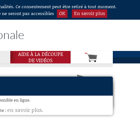
nnalités. Ce consentement peut être retiré à tout moment.
OK
En savoir plus
e ne seront pas accessibles
onale
AIDE À LA DÉCOUPE
DE VIDÉOS
onible en ligne.
en savoir plus
te :
.