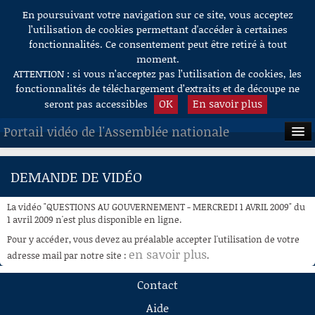
En poursuivant votre navigation sur ce site, vous acceptez
Aller au contenu
l’utilisation de cookies permettant d'accéder à certaines
fonctionnalités. Ce consentement peut être retiré à tout
moment.
ATTENTION : si vous n’acceptez pas l’utilisation de cookies, les
fonctionnalités de téléchargement d’extraits et de découpe ne
OK
En savoir plus
seront pas accessibles
Portail vidéo de l'Assemblée nationale
ACCUEIL
DEMANDE DE VIDÉO
EN DIRECT
La vidéo "QUESTIONS AU GOUVERNEMENT - MERCREDI 1 AVRIL 2009" du
À LA DEMANDE
1 avril 2009 n'est plus disponible en ligne.
Pour y accéder, vous devez au préalable accepter l'utilisation de votre
RECHERCHE
en savoir plus
adresse mail par notre site :
.
AIDE À LA DÉCOUPE
Contact
DE VIDÉOS
Aide