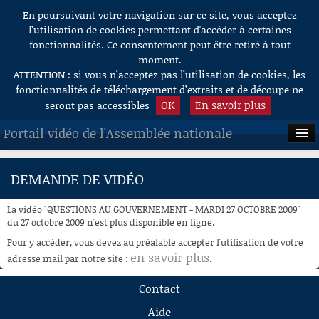
En poursuivant votre navigation sur ce site, vous acceptez
Aller au contenu
l’utilisation de cookies permettant d'accéder à certaines
fonctionnalités. Ce consentement peut être retiré à tout
moment.
ATTENTION : si vous n’acceptez pas l’utilisation de cookies, les
fonctionnalités de téléchargement d’extraits et de découpe ne
OK
En savoir plus
seront pas accessibles
Portail vidéo de l'Assemblée nationale
ACCUEIL
DEMANDE DE VIDÉO
EN DIRECT
La vidéo "QUESTIONS AU GOUVERNEMENT - MARDI 27 OCTOBRE 2009"
À LA DEMANDE
du 27 octobre 2009 n'est plus disponible en ligne.
Pour y accéder, vous devez au préalable accepter l'utilisation de votre
RECHERCHE
en savoir plus
adresse mail par notre site :
.
AIDE À LA DÉCOUPE
Contact
DE VIDÉOS
Aide