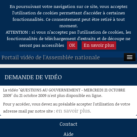
En poursuivant votre navigation sur ce site, vous acceptez
Aller au contenu
l’utilisation de cookies permettant d'accéder à certaines
fonctionnalités. Ce consentement peut être retiré à tout
moment.
ATTENTION : si vous n’acceptez pas l’utilisation de cookies, les
fonctionnalités de téléchargement d’extraits et de découpe ne
OK
En savoir plus
seront pas accessibles
Portail vidéo de l'Assemblée nationale
ACCUEIL
DEMANDE DE VIDÉO
EN DIRECT
La vidéo "QUESTIONS AU GOUVERNEMENT - MERCREDI 21 OCTOBRE
À LA DEMANDE
2009" du 21 octobre 2009 n'est plus disponible en ligne.
Pour y accéder, vous devez au préalable accepter l'utilisation de votre
RECHERCHE
en savoir plus
adresse mail par notre site :
.
AIDE À LA DÉCOUPE
Contact
DE VIDÉOS
Aide