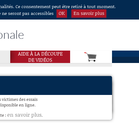
nnalités. Ce consentement peut être retiré à tout moment.
OK
En savoir plus
e ne seront pas accessibles
onale
AIDE À LA DÉCOUPE
DE VIDÉOS
 victimes des essais
disponible en ligne.
en savoir plus
te :
.