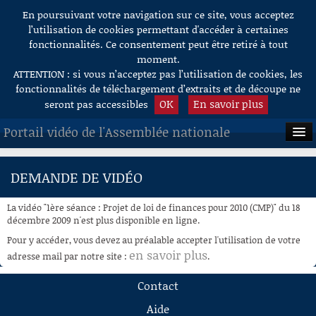
En poursuivant votre navigation sur ce site, vous acceptez
Aller au contenu
l’utilisation de cookies permettant d'accéder à certaines
fonctionnalités. Ce consentement peut être retiré à tout
moment.
ATTENTION : si vous n’acceptez pas l’utilisation de cookies, les
fonctionnalités de téléchargement d’extraits et de découpe ne
OK
En savoir plus
seront pas accessibles
Portail vidéo de l'Assemblée nationale
ACCUEIL
DEMANDE DE VIDÉO
EN DIRECT
La vidéo "1ère séance : Projet de loi de finances pour 2010 (CMP)" du 18
À LA DEMANDE
décembre 2009 n'est plus disponible en ligne.
Pour y accéder, vous devez au préalable accepter l'utilisation de votre
RECHERCHE
en savoir plus
adresse mail par notre site :
.
AIDE À LA DÉCOUPE
Contact
DE VIDÉOS
Aide