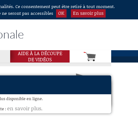
nnalités. Ce consentement peut être retiré à tout moment.
OK
En savoir plus
e ne seront pas accessibles
onale
AIDE À LA DÉCOUPE
DE VIDÉOS
s disponible en ligne.
en savoir plus
te :
.