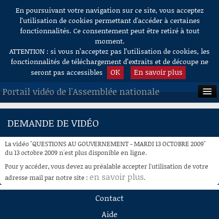
En poursuivant votre navigation sur ce site, vous acceptez
Aller au contenu
l’utilisation de cookies permettant d'accéder à certaines
fonctionnalités. Ce consentement peut être retiré à tout
moment.
ATTENTION : si vous n’acceptez pas l’utilisation de cookies, les
fonctionnalités de téléchargement d’extraits et de découpe ne
OK
En savoir plus
seront pas accessibles
Portail vidéo de l'Assemblée nationale
ACCUEIL
DEMANDE DE VIDÉO
EN DIRECT
La vidéo "QUESTIONS AU GOUVERNEMENT - MARDI 13 OCTOBRE 2009"
À LA DEMANDE
du 13 octobre 2009 n'est plus disponible en ligne.
Pour y accéder, vous devez au préalable accepter l'utilisation de votre
RECHERCHE
en savoir plus
adresse mail par notre site :
.
AIDE À LA DÉCOUPE
Contact
DE VIDÉOS
Aide