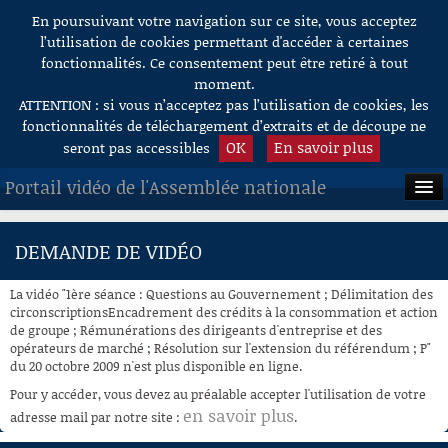
En poursuivant votre navigation sur ce site, vous acceptez
Aller au contenu
l’utilisation de cookies permettant d'accéder à certaines
fonctionnalités. Ce consentement peut être retiré à tout
moment.
ATTENTION : si vous n’acceptez pas l’utilisation de cookies, les
fonctionnalités de téléchargement d’extraits et de découpe ne
OK
En savoir plus
seront pas accessibles
Portail vidéo de l'Assemblée nationale
ACCUEIL
DEMANDE DE VIDÉO
EN DIRECT
La vidéo "1ère séance : Questions au Gouvernement ; Délimitation des
À LA DEMANDE
circonscriptionsEncadrement des crédits à la consommation et action
de groupe ; Rémunérations des dirigeants d'entreprise et des
opérateurs de marché ; Résolution sur l'extension du référendum ; P"
RECHERCHE
du 20 octobre 2009 n'est plus disponible en ligne.
AIDE À LA DÉCOUPE
Pour y accéder, vous devez au préalable accepter l'utilisation de votre
DE VIDÉOS
en savoir plus
adresse mail par notre site :
.