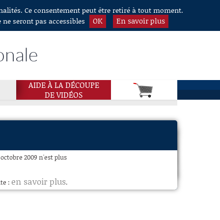
nnalités. Ce consentement peut être retiré à tout moment.
OK
En savoir plus
e ne seront pas accessibles
onale
AIDE À LA DÉCOUPE
DE VIDÉOS
octobre 2009 n'est plus
en savoir plus
te :
.