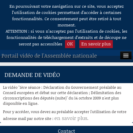
En poursuivant votre navigation sur ce site, vous acceptez
Aller au contenu
l’utilisation de cookies permettant d'accéder à certaines
fonctionnalités. Ce consentement peut être retiré à tout
moment.
ATTENTION : si vous n’acceptez pas l’utilisation de cookies, les
fonctionnalités de téléchargement d’extraits et de découpe ne
OK
En savoir plus
seront pas accessibles
Portail vidéo de l'Assemblée nationale
ACCUEIL
DEMANDE DE VIDÉO
EN DIRECT
La vidéo "1ère séance : Déclaration du Gouvernement préalable au
À LA DEMANDE
Conseil européen et débat sur cette déclaration ; Délimitation des
circonscriptions des députés (suite)" du 14 octobre 2009 n'est plus
disponible en ligne.
RECHERCHE
Pour y accéder, vous devez au préalable accepter l'utilisation de votre
AIDE À LA DÉCOUPE
en savoir plus
adresse mail par notre site :
.
DE VIDÉOS
Contact