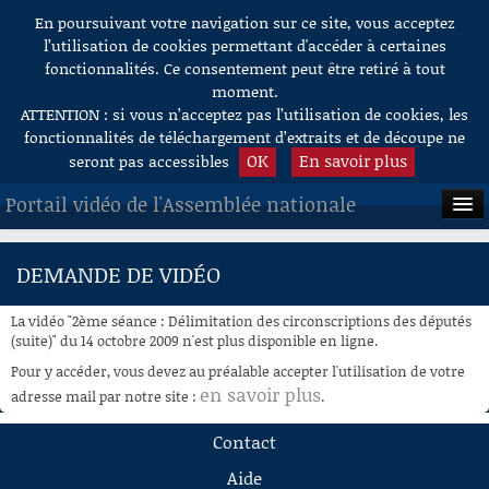
En poursuivant votre navigation sur ce site, vous acceptez
Aller au contenu
l’utilisation de cookies permettant d'accéder à certaines
fonctionnalités. Ce consentement peut être retiré à tout
moment.
ATTENTION : si vous n’acceptez pas l’utilisation de cookies, les
fonctionnalités de téléchargement d’extraits et de découpe ne
OK
En savoir plus
seront pas accessibles
Portail vidéo de l'Assemblée nationale
ACCUEIL
DEMANDE DE VIDÉO
EN DIRECT
La vidéo "2ème séance : Délimitation des circonscriptions des députés
À LA DEMANDE
(suite)" du 14 octobre 2009 n'est plus disponible en ligne.
Pour y accéder, vous devez au préalable accepter l'utilisation de votre
RECHERCHE
en savoir plus
adresse mail par notre site :
.
AIDE À LA DÉCOUPE
Contact
DE VIDÉOS
Aide