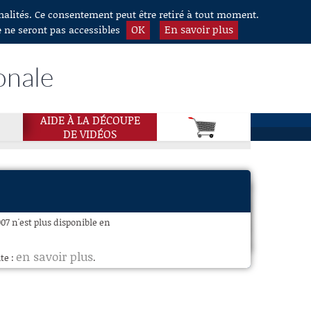
nnalités. Ce consentement peut être retiré à tout moment.
OK
En savoir plus
e ne seront pas accessibles
onale
AIDE À LA DÉCOUPE
DE VIDÉOS
07 n'est plus disponible en
en savoir plus
te :
.