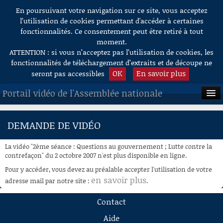
En poursuivant votre navigation sur ce site, vous acceptez
Aller au contenu
l’utilisation de cookies permettant d'accéder à certaines
fonctionnalités. Ce consentement peut être retiré à tout
moment.
ATTENTION : si vous n’acceptez pas l’utilisation de cookies, les
fonctionnalités de téléchargement d’extraits et de découpe ne
OK
En savoir plus
seront pas accessibles
Portail vidéo de l'Assemblée nationale
ACCUEIL
DEMANDE DE VIDÉO
EN DIRECT
La vidéo "2ème séance : Questions au gouvernement ; Lutte contre la
À LA DEMANDE
contrefaçon" du 2 octobre 2007 n'est plus disponible en ligne.
Pour y accéder, vous devez au préalable accepter l'utilisation de votre
RECHERCHE
en savoir plus
adresse mail par notre site :
.
AIDE À LA DÉCOUPE
Contact
DE VIDÉOS
Aide