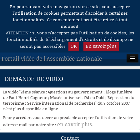
En poursuivant votre navigation sur ce site, vous acceptez
Aller au contenu
l’utilisation de cookies permettant d'accéder à certaines
fonctionnalités. Ce consentement peut être retiré à tout
moment.
ATTENTION : si vous n’acceptez pas l’utilisation de cookies, les
fonctionnalités de téléchargement d’extraits et de découpe ne
OK
En savoir plus
seront pas accessibles
Portail vidéo de l'Assemblée nationale
ACCUEIL
DEMANDE DE VIDÉO
EN DIRECT
La vidéo "2ème séance : Questions au gouvernement ; Éloge funèbre
À LA DEMANDE
de Paul-Henri Cugnenc ; Musée universel d’Abou Dabi ; Répression du
terrorisme ; Service international de recherches" du 9 octobre 2007
n'est plus disponible en ligne.
RECHERCHE
Pour y accéder, vous devez au préalable accepter l'utilisation de votre
AIDE À LA DÉCOUPE
en savoir plus
adresse mail par notre site :
.
DE VIDÉOS
Contact