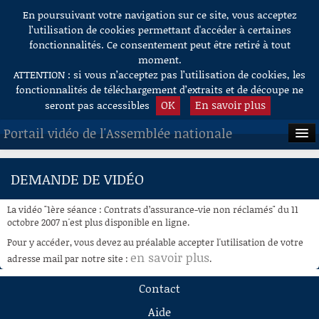
En poursuivant votre navigation sur ce site, vous acceptez
Aller au contenu
l’utilisation de cookies permettant d'accéder à certaines
fonctionnalités. Ce consentement peut être retiré à tout
moment.
ATTENTION : si vous n’acceptez pas l’utilisation de cookies, les
fonctionnalités de téléchargement d’extraits et de découpe ne
OK
En savoir plus
seront pas accessibles
Portail vidéo de l'Assemblée nationale
ACCUEIL
DEMANDE DE VIDÉO
EN DIRECT
La vidéo "1ère séance : Contrats d’assurance-vie non réclamés" du 11
À LA DEMANDE
octobre 2007 n'est plus disponible en ligne.
Pour y accéder, vous devez au préalable accepter l'utilisation de votre
RECHERCHE
en savoir plus
adresse mail par notre site :
.
AIDE À LA DÉCOUPE
Contact
DE VIDÉOS
Aide