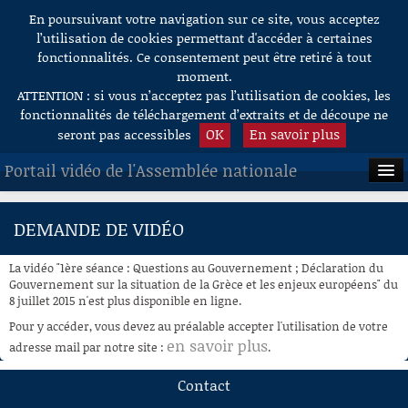
En poursuivant votre navigation sur ce site, vous acceptez
Aller au contenu
l’utilisation de cookies permettant d'accéder à certaines
fonctionnalités. Ce consentement peut être retiré à tout
moment.
ATTENTION : si vous n’acceptez pas l’utilisation de cookies, les
fonctionnalités de téléchargement d’extraits et de découpe ne
OK
En savoir plus
seront pas accessibles
Portail vidéo de l'Assemblée nationale
ACCUEIL
DEMANDE DE VIDÉO
EN DIRECT
La vidéo "1ère séance : Questions au Gouvernement ; Déclaration du
À LA DEMANDE
Gouvernement sur la situation de la Grèce et les enjeux européens" du
8 juillet 2015 n'est plus disponible en ligne.
RECHERCHE
Pour y accéder, vous devez au préalable accepter l'utilisation de votre
en savoir plus
adresse mail par notre site :
.
AIDE À LA DÉCOUPE
DE VIDÉOS
Contact