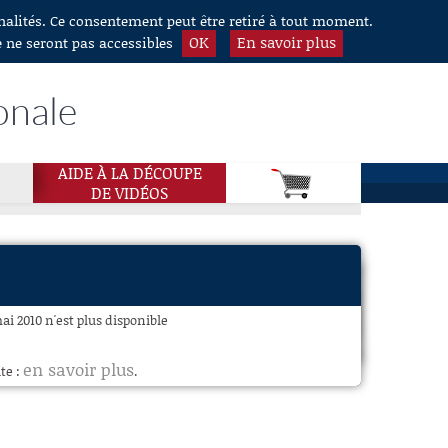
nnalités. Ce consentement peut être retiré à tout moment.
OK
En savoir plus
e ne seront pas accessibles
onale
AIDE À LA DÉCOUPE
DE VIDÉOS
mai 2010 n'est plus disponible
en savoir plus
te :
.