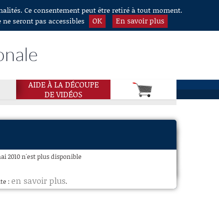
nnalités. Ce consentement peut être retiré à tout moment.
OK
En savoir plus
e ne seront pas accessibles
onale
AIDE À LA DÉCOUPE
DE VIDÉOS
mai 2010 n'est plus disponible
en savoir plus
te :
.