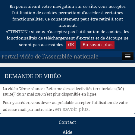
En poursuivant votre navigation sur ce site, vous acceptez
Aller au contenu
l’utilisation de cookies permettant d'accéder à certaines
fonctionnalités. Ce consentement peut être retiré à tout
moment.
ATTENTION : si vous n’acceptez pas l’utilisation de cookies, les
fonctionnalités de téléchargement d’extraits et de découpe ne
OK
En savoir plus
seront pas accessibles
Portail vidéo de l'Assemblée nationale
ACCUEIL
DEMANDE DE VIDÉO
EN DIRECT
La vidéo "2ème séance : Réforme des collectivités territoriales (DG)
À LA DEMANDE
(suite)" du 27 mai 2010 n'est plus disponible en ligne.
Pour y accéder, vous devez au préalable accepter l'utilisation de votre
RECHERCHE
en savoir plus
adresse mail par notre site :
.
AIDE À LA DÉCOUPE
Contact
DE VIDÉOS
Aide