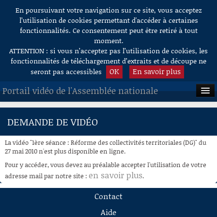
En poursuivant votre navigation sur ce site, vous acceptez
Aller au contenu
l’utilisation de cookies permettant d'accéder à certaines
fonctionnalités. Ce consentement peut être retiré à tout
moment.
ATTENTION : si vous n’acceptez pas l’utilisation de cookies, les
fonctionnalités de téléchargement d’extraits et de découpe ne
OK
En savoir plus
seront pas accessibles
Portail vidéo de l'Assemblée nationale
ACCUEIL
DEMANDE DE VIDÉO
EN DIRECT
La vidéo "1ère séance : Réforme des collectivités territoriales (DG)" du
À LA DEMANDE
27 mai 2010 n'est plus disponible en ligne.
Pour y accéder, vous devez au préalable accepter l'utilisation de votre
RECHERCHE
en savoir plus
adresse mail par notre site :
.
AIDE À LA DÉCOUPE
Contact
DE VIDÉOS
Aide