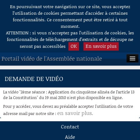
En poursuivant votre navigation sur ce site, vous acceptez
Aller au contenu
l’utilisation de cookies permettant d'accéder à certaines
fonctionnalités. Ce consentement peut être retiré à tout
moment.
ATTENTION : si vous n’acceptez pas l’utilisation de cookies, les
fonctionnalités de téléchargement d’extraits et de découpe ne
OK
En savoir plus
seront pas accessibles
Portail vidéo de l'Assemblée nationale
ACCUEIL
DEMANDE DE VIDÉO
EN DIRECT
La vidéo "2ème séance : Application du cinquième alinéa de l’article 13
À LA DEMANDE
de la Constitution" du 19 mai 2010 n'est plus disponible en ligne.
Pour y accéder, vous devez au préalable accepter l'utilisation de votre
RECHERCHE
en savoir plus
adresse mail par notre site :
.
AIDE À LA DÉCOUPE
Contact
DE VIDÉOS
Aide