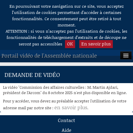
En poursuivant votre navigation sur ce site, vous acceptez
Aller au contenu
l’utilisation de cookies permettant d'accéder à certaines
fonctionnalités. Ce consentement peut être retiré à tout
moment.
ATTENTION : si vous n’acceptez pas l’utilisation de cookies, les
fonctionnalités de téléchargement d’extraits et de découpe ne
OK
En savoir plus
seront pas accessibles
Portail vidéo de l'Assemblée nationale
ACCUEIL
DEMANDE DE VIDÉO
EN DIRECT
La vidéo "Commission des affaires culturelles : M. Martin Ajdari,
À LA DEMANDE
président de l’Arcom" du 8 octobre 2025 n'est plus disponible en ligne.
Pour y accéder, vous devez au préalable accepter l'utilisation de votre
RECHERCHE
en savoir plus
adresse mail par notre site :
.
AIDE À LA DÉCOUPE
Contact
DE VIDÉOS
Aide