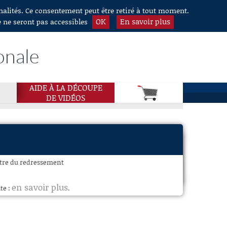
nnalités. Ce consentement peut être retiré à tout moment.
OK
En savoir plus
e ne seront pas accessibles
onale
AIDE À LA DÉCOUPE
DE VIDÉOS
stre du redressement
en savoir plus
te :
.