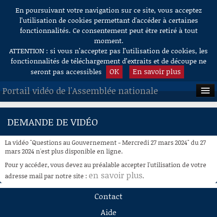
En poursuivant votre navigation sur ce site, vous acceptez
Aller au contenu
l’utilisation de cookies permettant d'accéder à certaines
fonctionnalités. Ce consentement peut être retiré à tout
moment.
ATTENTION : si vous n’acceptez pas l’utilisation de cookies, les
fonctionnalités de téléchargement d’extraits et de découpe ne
OK
En savoir plus
seront pas accessibles
Portail vidéo de l'Assemblée nationale
ACCUEIL
DEMANDE DE VIDÉO
EN DIRECT
La vidéo "Questions au Gouvernement - Mercredi 27 mars 2024" du 27
À LA DEMANDE
mars 2024 n'est plus disponible en ligne.
Pour y accéder, vous devez au préalable accepter l'utilisation de votre
RECHERCHE
en savoir plus
adresse mail par notre site :
.
AIDE À LA DÉCOUPE
Contact
DE VIDÉOS
Aide