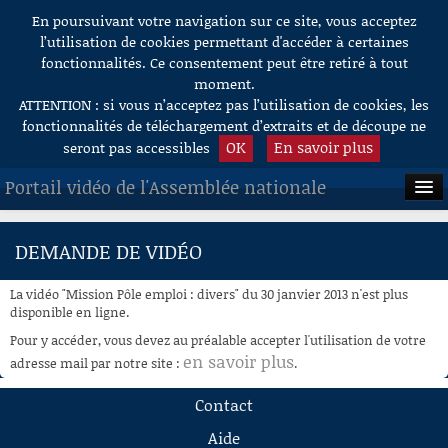
En poursuivant votre navigation sur ce site, vous acceptez
Aller au contenu
l’utilisation de cookies permettant d'accéder à certaines
fonctionnalités. Ce consentement peut être retiré à tout
moment.
ATTENTION : si vous n’acceptez pas l’utilisation de cookies, les
fonctionnalités de téléchargement d’extraits et de découpe ne
OK
En savoir plus
seront pas accessibles
Portail vidéo de l'Assemblée nationale
ACCUEIL
DEMANDE DE VIDÉO
EN DIRECT
La vidéo "Mission Pôle emploi : divers" du 30 janvier 2013 n'est plus
À LA DEMANDE
disponible en ligne.
Pour y accéder, vous devez au préalable accepter l'utilisation de votre
RECHERCHE
en savoir plus
adresse mail par notre site :
.
AIDE À LA DÉCOUPE
Contact
DE VIDÉOS
Aide