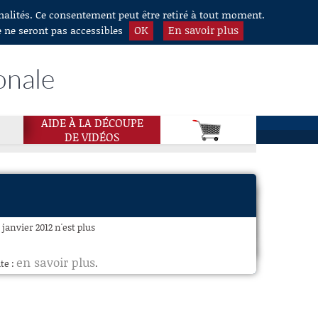
nnalités. Ce consentement peut être retiré à tout moment.
OK
En savoir plus
e ne seront pas accessibles
onale
AIDE À LA DÉCOUPE
DE VIDÉOS
janvier 2012 n'est plus
en savoir plus
te :
.